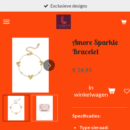
Exclusieve designs
Ga
direct
naar
de
hoofdinhoud
Amore Sparkle
Bracelet
€ 14,95
In
winkelwagen
Specificaties:
Type sieraad: