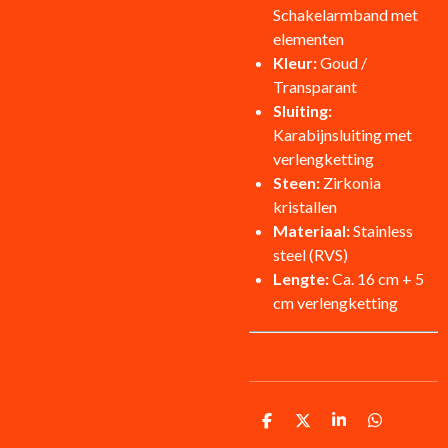
Schakelarmband met
elementen
Kleur:
Goud /
Transparant
Sluiting:
Karabijnsluiting met
verlengketting
Steen:
Zirkonia
kristallen
Materiaal:
Stainless
steel (RVS)
Lengte:
Ca. 16 cm + 5
cm verlengketting
D
D
S
D
e
e
h
e