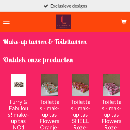
Exclusieve designs
Ga
direct
naar
de
hoofdinhoud
Make-up tassen & Toilettassen
Ontdek onze producten
Furry &
Toiletta
Toiletta
Toiletta
Fabulou
s - mak-
s - mak-
s - mak-
s! make-
up tas
up tas
up tas
up tas
Flowers
SHELL
Flowers
NO1
Oranje-
Roze-
Roze-