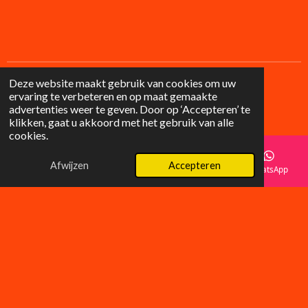
Deze website maakt gebruik van cookies om uw
ervaring te verbeteren en op maat gemaakte
F
I
advertenties weer te geven. Door op ‘Accepteren’ te
a
n
© 2025 Lilysgifts
klikken, gaat u akkoord met het gebruik van alle
c
s
cookies.
e
t
b
a
o
g
Afwijzen
Accepteren
E-mailadres
Telefoonnummer
Instagram
WhatsApp
o
r
k
a
m
Wat klanten zeggen over LilyGifts
â­â­â­â­â­
âHele mooie tasjes, supersnelle levering! Absoluut blij
met mijn aankoop.â