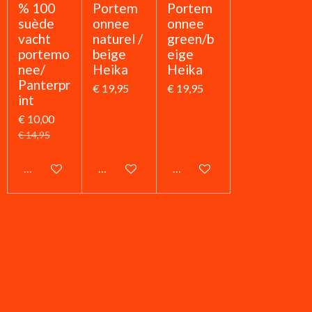
% 100
Portem
Portem
suède
onnee
onnee
vacht
naturel /
green/b
portemo
beige
eige
nee/
Heika
Heika
Panterpr
€ 19,95
€ 19,95
int
€ 10,00
€ 14,95
In winkelwagen
In winkelwagen
In winkelwagen