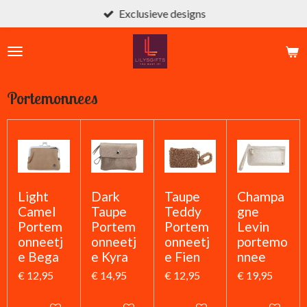
Exclusieve designs
Ga
direct
naar
de
hoofdinhoud
Portemonnees
Light
Dark
Taupe
Champa
Camel
Taupe
Teddy
gne
Portem
Portem
Portem
Levin
onneetj
onneetj
onneetj
portemo
e Bega
e Kyra
e Fien
nnee
€ 12,95
€ 14,95
€ 12,95
€ 19,95