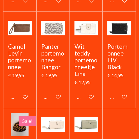
In winkelwagen
In winkelwagen
In winkelwagen
In winkelwag
Camel
Panter
Wit
Portem
Levin
portemo
teddy
onnee
portemo
nnee
portemo
LIV
nnee
Bangor
nneetje
Black
Lina
€ 19,95
€ 19,95
€ 14,95
€ 12,95
In winkelwagen
In winkelwagen
In winkelwagen
In winkelwag
Sale!