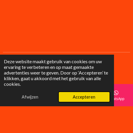
Deze website maakt gebruik van cookies om uw
ervaring te verbeteren en op maat gemaakte
F
I
advertenties weer te geven. Door op ‘Accepteren’ te
a
n
© 2025 Lilysgifts
klikken, gaat u akkoord met het gebruik van alle
c
s
cookies.
e
t
b
a
o
g
Afwijzen
Accepteren
E-mailadres
Telefoonnummer
Instagram
WhatsApp
o
r
k
a
m
Wat klanten zeggen over LilyGifts