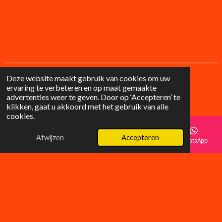
Deze website maakt gebruik van cookies om uw
ervaring te verbeteren en op maat gemaakte
F
I
advertenties weer te geven. Door op ‘Accepteren’ te
a
n
© 2025 Lilysgifts
klikken, gaat u akkoord met het gebruik van alle
c
s
cookies.
e
t
b
a
o
g
Afwijzen
Accepteren
E-mailadres
Telefoonnummer
Instagram
WhatsApp
o
r
k
a
m
Wat klanten zeggen over LilyGifts
â­â­â­â­â­