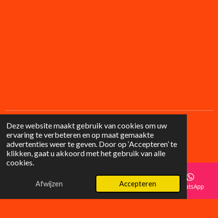
Deze website maakt gebruik van cookies om uw
ervaring te verbeteren en op maat gemaakte
F
I
advertenties weer te geven. Door op ‘Accepteren’ te
a
n
© 2025 Lilysgifts
klikken, gaat u akkoord met het gebruik van alle
c
s
cookies.
e
t
b
a
o
g
Afwijzen
Accepteren
E-mailadres
Telefoonnummer
Instagram
WhatsApp
o
r
k
a
m