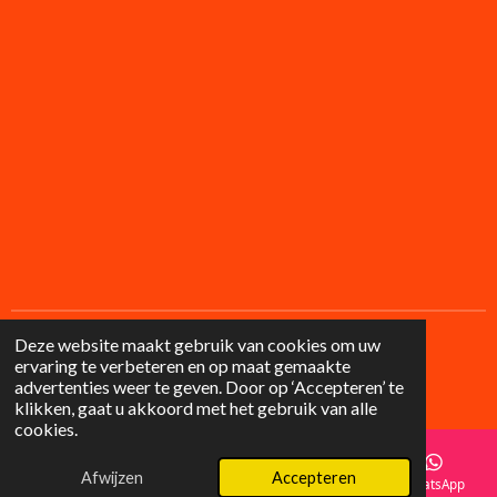
Deze website maakt gebruik van cookies om uw
ervaring te verbeteren en op maat gemaakte
F
I
advertenties weer te geven. Door op ‘Accepteren’ te
a
n
© 2025 Lilysgifts
klikken, gaat u akkoord met het gebruik van alle
c
s
cookies.
e
t
b
a
o
g
Afwijzen
Accepteren
E-mailadres
Telefoonnummer
Instagram
WhatsApp
o
r