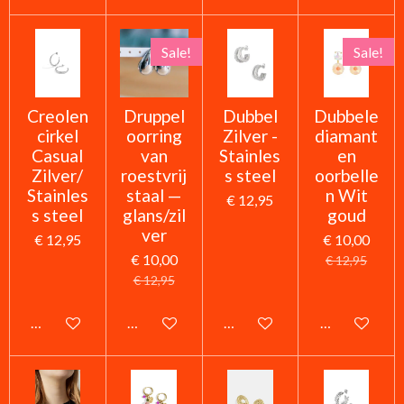
Sale!
Sale!
Creolen
Druppel
Dubbel
Dubbele
cirkel
oorring
Zilver -
diamant
Casual
van
Stainles
en
Zilver/
roestvrij
s steel
oorbelle
Stainles
staal —
n Wit
€ 12,95
s steel
glans/zil
goud
ver
€ 12,95
€ 10,00
€ 10,00
€ 12,95
€ 12,95
In winkelwagen
In winkelwagen
In winkelwagen
In winkelwag