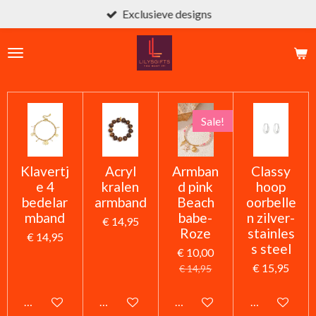
Exclusieve designs
Ga
direct
naar
de
hoofdinhoud
Sale!
Klavertj
Acryl
Armban
Classy
e 4
kralen
d pink
hoop
bedelar
armband
Beach
oorbelle
mband
babe-
n zilver-
€ 14,95
Roze
stainles
€ 14,95
s steel
€ 10,00
€ 15,95
€ 14,95
In winkelwagen
In winkelwagen
In winkelwagen
In winkelwag