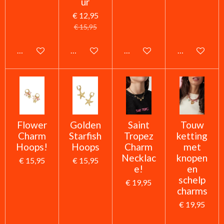
ur
€ 12,95
€ 15,95
In winkelwagen
In winkelwagen
In winkelwagen
In winkelwag
Flower
Golden
Saint
Touw
Charm
Starfish
Tropez
ketting
Hoops!
Hoops
Charm
met
Necklac
knopen
€ 15,95
€ 15,95
e!
en
schelp
€ 19,95
charms
€ 19,95