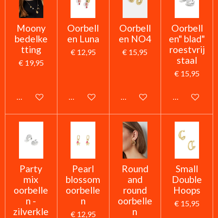
Moony
Oorbell
Oorbell
Oorbell
bedelke
en Luna
en NO4
en" blad"
tting
roestvrij
€ 12,95
€ 15,95
staal
€ 19,95
€ 15,95
In winkelwagen
In winkelwagen
In winkelwagen
In winkelwag
Party
Pearl
Round
Small
mix
blossom
and
Double
oorbelle
oorbelle
round
Hoops
n -
n
oorbelle
€ 15,95
zilverkle
n
€ 12,95