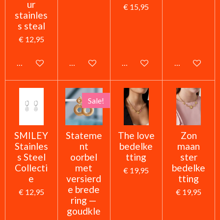
ur
€ 15,95
stainles
s steal
€ 12,95
In winkelwagen
In winkelwagen
In winkelwagen
In winkelwag
Sale!
SMILEY
Stateme
The love
Zon
Stainles
nt
bedelke
maan
s Steel
oorbel
tting
ster
Collecti
met
bedelke
€ 19,95
e
versierd
tting
e brede
€ 12,95
€ 19,95
ring —
goudkle