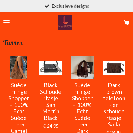
Exclusieve designs
Ga
direct
naar
de
hoofdinhoud
Tassen
Suède
Black
Suède
Dark
Fringe
Schoude
Fringe
brown
Shopper
rtasje
Shopper
telefoon
– 100%
San
– 100%
- en
Echt
Martin
Echt
schoude
Suède
Black
Suède
rtasje
Leer
Leer
Salla
€ 24,95
Camel
Dark
€ 24,95