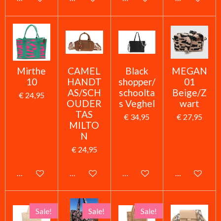
Mirthe
CAMEL
Black
MEGAN
10
HANDT
shopper/
01
AS/SCH
schoolta
Beige/Z
€ 24,95
OUDER
s Veghel
wart
TAS
€ 34,95
€ 27,95
MILTO
N
€ 24,95
In winkelwagen
In winkelwagen
In winkelwagen
In winkelwag
Sale!
Sale!
Sale!