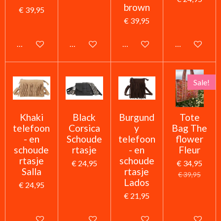
brown
€ 39,95
€ 39,95
In winkelwagen
In winkelwagen
In winkelwagen
In winkelwag
Sale!
Khaki
Black
Burgund
Tote
telefoon
Corsica
y
Bag The
- en
Schoude
telefoon
flower
schoude
rtasje
- en
Fleur
rtasje
schoude
€ 24,95
€ 34,95
Salla
rtasje
€ 39,95
Lados
€ 24,95
€ 21,95
In winkelwagen
In winkelwagen
In winkelwagen
In winkelwag