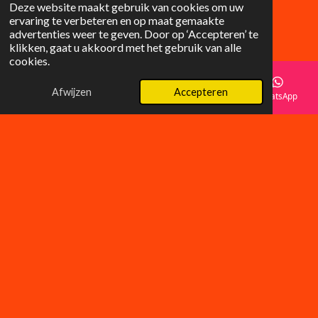
Deze website maakt gebruik van cookies om uw
ervaring te verbeteren en op maat gemaakte
F
I
advertenties weer te geven. Door op ‘Accepteren’ te
a
n
© 2025 Lilysgifts
klikken, gaat u akkoord met het gebruik van alle
c
s
cookies.
e
t
b
a
o
g
Afwijzen
Accepteren
E-mailadres
Telefoonnummer
Instagram
WhatsApp
o
r
k
a
m
Wat klanten zeggen over LilyGifts
â­â­â­â­â­
âHele mooie tasjes, supersnelle levering! Absoluut blij
met mijn aankoop.â
â Anna K.
Schrijf een review