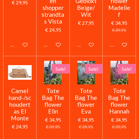
en
Geblokt
flower
€ 29,95
shopper
Beige/
Madelie
strandta
Wit
f
s Vista
€ 27,95
€ 34,95
€ 24,95
€ 39,95
In winkelwagen
In winkelwagen
In winkelwagen
In winkelwag
Sale!
Sale!
Sale!
Camel
Tote
Tote
Tote
hand-/sc
Bag The
Bag The
Bag The
houdert
flower
flower
flower
as El
Elin
Eva
Hannah
Monte
€ 34,95
€ 34,95
€ 34,95
€ 24,95
€ 39,95
€ 39,95
€ 39,95