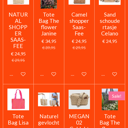
NATUR
Tote
Camel
Sand
AL
Bag The
shopper
schoude
SHOPP
flower
Saas-
rtasje
ER
Janine
Fee
Celano
SAAS-
€ 34,95
€ 24,95
€ 24,95
FEE
€ 39,95
€ 29,95
€ 24,95
€ 29,95
In winkelwagen
In winkelwagen
In winkelwagen
In winkelwag
Sale!
Tote
Naturel
MEGAN
Tote
Bag Lisa
gevlocht
02
Bag The