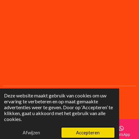
Deze website maakt gebruik van cookies om uw
ervaring te verbeteren en op maat gemaakte
F
I
advertenties weer te geven. Door op ‘Accepteren’ te
a
n
© 2025 Lilysgifts
klikken, gaat u akkoord met het gebruik van alle
c
s
cookies.
e
t
b
a
o
g
Afwijzen
Accepteren
E-mailadres
Telefoonnummer
Instagram
WhatsApp
o
r