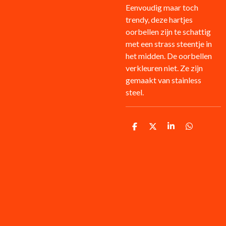
Eenvoudig maar toch
trendy, deze hartjes
oorbellen zijn te schattig
met een strass steentje in
het midden. De oorbellen
verkleuren niet. Ze zijn
gemaakt van stainless
steel.
D
D
S
D
e
e
h
e
l
e
a
l
e
l
r
e
n
e
n