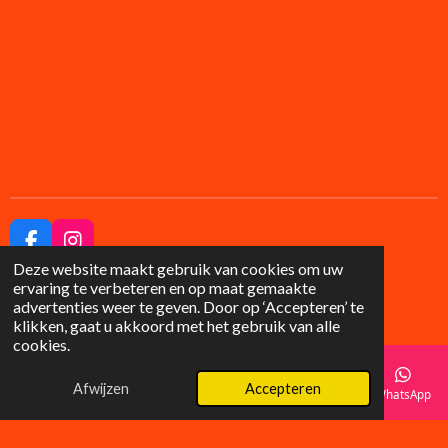
F
I
a
n
Deze website maakt gebruik van cookies om uw
© 2025 Lilysgifts
c
s
ervaring te verbeteren en op maat gemaakte
e
t
advertenties weer te geven. Door op ‘Accepteren’ te
b
a
klikken, gaat u akkoord met het gebruik van alle
o
g
cookies.
o
r
k
a
Afwijzen
Accepteren
E-mailadres
Telefoonnummer
Instagram
WhatsApp
m
Wat klanten zeggen over LilyGifts