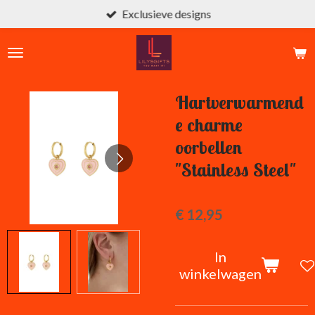
Exclusieve designs
Ga
direct
naar
de
hoofdinhoud
Hartverwarmend
e charme
oorbellen
"Stainless Steel"
€ 12,95
In
winkelwagen