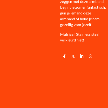
zeggen met deze armband,
begint je zomer fantastisch,
gun je iemand deze
armband of houd je hem
gezellig voor jezelf!
Matriaal: Stainless steal
verkleurd niet!
D
D
S
D
e
e
h
e
l
e
a
l
e
l
r
e
n
e
n