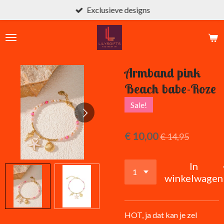
Exclusieve designs
Ga
direct
naar
de
hoofdinhoud
Armband pink
Beach babe-Roze
Sale!
€ 10,00
€ 14,95
In
winkelwagen
HOT, ja dat kan je zel