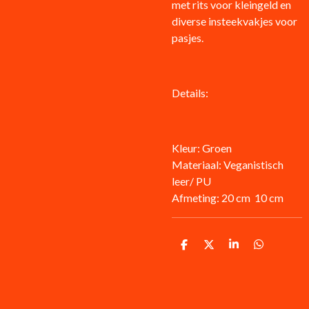
met rits voor kleingeld en
diverse insteekvakjes voor
pasjes.
Details:
Kleur: Groen
Materiaal: Veganistisch
leer/ PU
Afmeting: 20 cm 10 cm
D
D
S
D
e
e
h
e
l
e
a
l
e
l
r
e
n
e
n