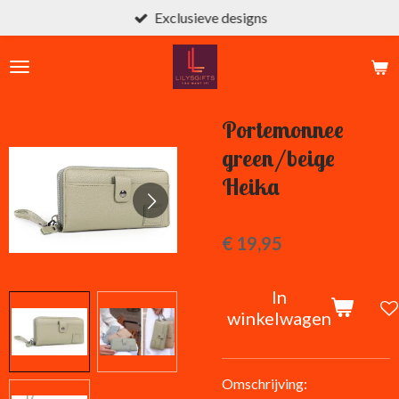
Exclusieve designs
Ga
direct
naar
de
hoofdinhoud
Portemonnee
green/beige
Heika
€ 19,95
In
winkelwagen
Omschrijving: