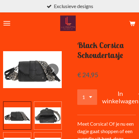
Exclusieve designs
Ga
direct
naar
de
hoofdinhoud
Black Corsica
Schoudertasje
€ 24,95
In
winkelwagen
Meet Corsica! Of je nu een
dagje gaat shoppen of een
avondje uit bent, deze