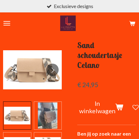
Exclusieve designs
Ga
direct
naar
de
hoofdinhoud
Sand
schoudertasje
Celano
€ 24,95
In
winkelwagen
Ben jij op zoek naar een