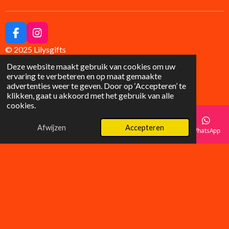
F
I
a
n
© 2025 Lilysgifts
c
s
e
t
Deze website maakt gebruik van cookies om uw
b
a
ervaring te verbeteren en op maat gemaakte
o
g
advertenties weer te geven. Door op ‘Accepteren’ te
o
r
klikken, gaat u akkoord met het gebruik van alle
k
a
cookies.
m
Afwijzen
Accepteren
E-mailadres
Telefoonnummer
Instagram
WhatsApp
Wat klanten zeggen over LilyGifts
â­â­â­â­â­
âHele mooie tasjes, supersnelle levering! Absoluut blij
met mijn aankoop.â
â Anna K.