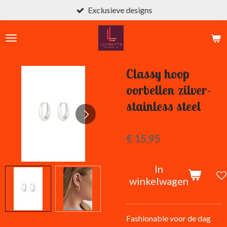
Exclusieve designs
Ga
direct
naar
de
hoofdinhoud
Classy hoop
oorbellen zilver-
stainless steel
€ 15,95
In
winkelwagen
Fashionable voor de dag