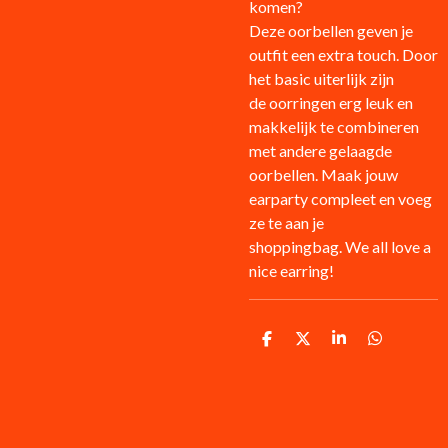
komen?
Deze oorbellen
geven je
outfit een extra touch. Door
het basic uiterlijk zijn
de oorringen
erg leuk en
makkelijk te combineren
met andere gelaagde
oorbellen. Maak jouw
earparty compleet en voeg
ze te aan je
shoppingbag.
We all love a
nice earring!
D
D
S
D
e
e
h
e
l
e
a
l
e
l
r
e
n
e
n