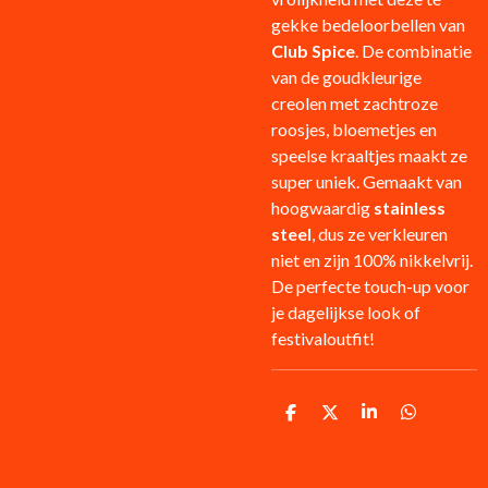
gekke bedeloorbellen van
Club Spice
. De combinatie
van de goudkleurige
creolen met zachtroze
roosjes, bloemetjes en
speelse kraaltjes maakt ze
super uniek. Gemaakt van
hoogwaardig
stainless
steel
, dus ze verkleuren
niet en zijn 100% nikkelvrij.
De perfecte touch-up voor
je dagelijkse look of
festivaloutfit!
D
D
S
D
e
e
h
e
l
e
a
l
e
l
r
e