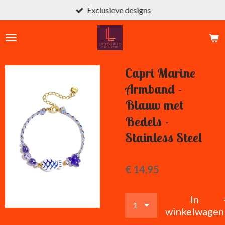
Exclusieve designs
Ga
direct
naar
de
hoofdinhoud
Capri Marine
Armband -
Blauw met
Bedels -
Stainless Steel
€ 14,95
In
winkelwagen