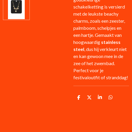
schakelketting is versierd
met de leukste beachy
charms, zoals een zeester,
palmboom, schelpjes en
een hartje. Gemaakt van
hoogwaardig
stainless
steel
, dus hij verkleurt niet
en kan gewoon mee in de
zee of het zwembad.
Perfect voor je
festivaloutfit of stranddag!
D
D
S
D
e
e
h
e
l
e
a
l
e
l
r
e
n
e
n