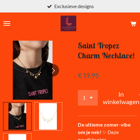
Exclusieve designs
Ga
direct
naar
de
hoofdinhoud
Saint Tropez
Charm Necklace!
€ 19,95
In
winkelwagen
De ultieme zomer-vibe
om je nek!
✨ Deze
goudkleurige