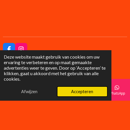
F
I
Deze website maakt gebruik van cookies om uw
a
n
© 2025 Lilysgifts
ervaring te verbeteren en op maat gemaakte
c
s
advertenties weer te geven. Door op ‘Accepteren’ te
e
t
klikken, gaat u akkoord met het gebruik van alle
b
a
cookies.
o
g
o
r
k
a
Afwijzen
Accepteren
E-mailadres
Telefoonnummer
Instagram
WhatsApp
m
Wat klanten zeggen over LilyGifts
â­â­â­â­â­