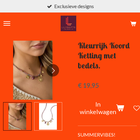
Exclusieve designs
Ga
direct
naar
de
hoofdinhoud
Kleurrijk Koord
Ketting met
bedels.
€ 19,95
In
winkelwagen
SUMMERVIBES!