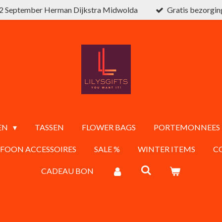
2 September Herman Dijkstra Midwolda
Gratis bezorgin
EN
TASSEN
FLOWER BAGS
PORTEMONNEES
EFOON ACCESSOIRES
SALE %
WINTER ITEMS
C
CADEAU BON