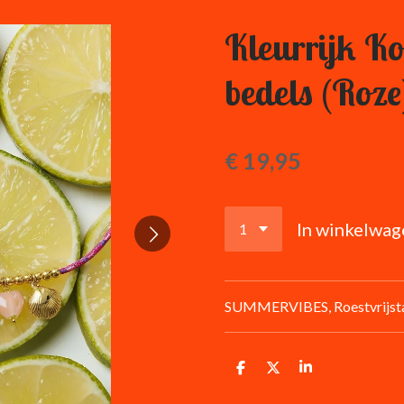
Kleurrijk Ko
bedels (Roze
€ 19,95
In winkelwag
SUMMERVIBES, Roestvrijstaal
D
D
S
e
e
h
l
e
a