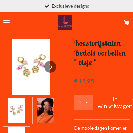
Exclusieve designs
Ga
direct
naar
de
hoofdinhoud
Roestvrijstalen
Bedels oorbellen
" visje "
€ 15,95
In
winkelwagen
De mooie dagen komen er