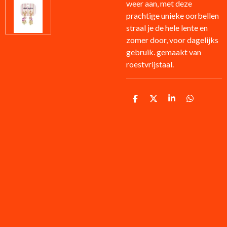
weer aan, met deze
prachtige unieke oorbellen
straal je de hele lente en
zomer door, voor dagelijks
gebruik. gemaakt van
roestvrijstaal.
D
D
S
D
e
e
h
e
l
e
a
l
e
l
r
e
n
e
n