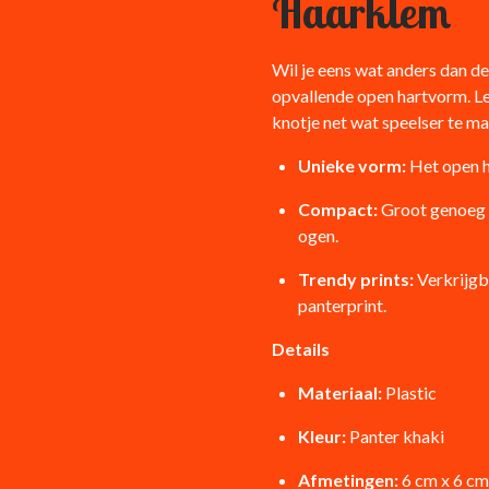
Haarklem
Wil je eens wat anders dan d
opvallende open hartvorm. Le
knotje net wat speelser te m
Unieke vorm:
Het open ha
Compact:
Groot genoeg v
ogen.
Trendy prints:
Verkrijgb
panterprint.
Details
Materiaal:
Plastic
Kleur:
Panter khaki
Afmetingen:
6 cm x 6 cm