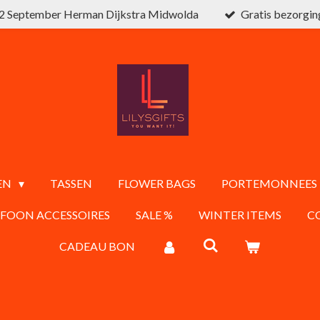
2 September Herman Dijkstra Midwolda
Gratis bezorgin
EN
TASSEN
FLOWER BAGS
PORTEMONNEES
EFOON ACCESSOIRES
SALE %
WINTER ITEMS
C
CADEAU BON