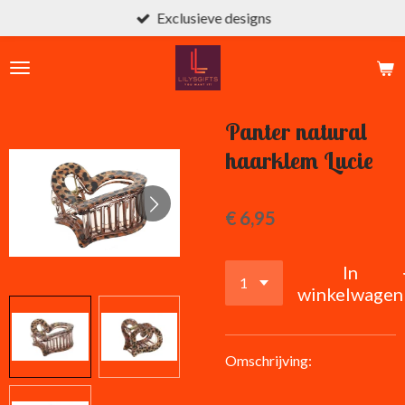
Exclusieve designs
Ga
direct
naar
de
hoofdinhoud
Panter natural
haarklem Lucie
€ 6,95
In
winkelwagen
Omschrijving: