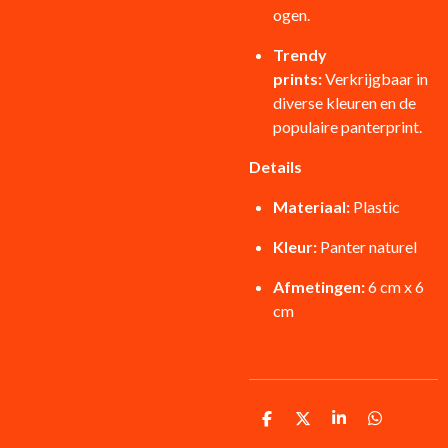
ogen.
Trendy
prints:
Verkrijgbaar in
diverse kleuren en de
populaire panterprint.
Details
Materiaal:
Plastic
Kleur:
Panter naturel
Afmetingen:
6 cm x 6
cm
D
D
S
D
e
e
h
e