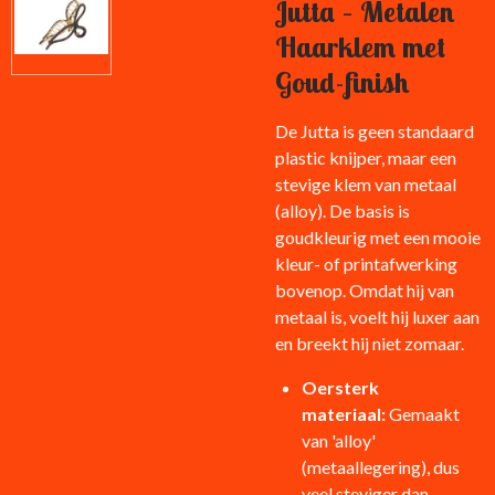
Jutta – Metalen
Haarklem met
Goud-finish
De Jutta is geen standaard
plastic knijper, maar een
stevige klem van metaal
(alloy). De basis is
goudkleurig met een mooie
kleur- of printafwerking
bovenop. Omdat hij van
metaal is, voelt hij luxer aan
en breekt hij niet zomaar.
Oersterk
materiaal:
Gemaakt
van 'alloy'
(metaallegering), dus
veel steviger dan