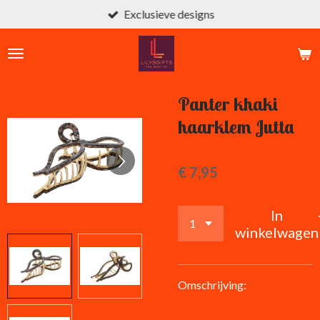
Exclusieve designs
Ga
direct
naar
de
hoofdinhoud
Panter khaki
haarklem Jutta
€ 7,95
In
winkelwagen
Omschrijving: