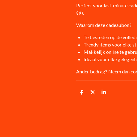
Perfect voor last-minute cade
😉).
Waarom deze cadeaubon?
Te besteden op de volle
Trendy items voor elke sti
Makkelijk online te gebr
Ideaal voor elke gelegenh
Ander bedrag? Neem dan con
D
D
S
e
e
h
l
e
a
e
l
r
n
e