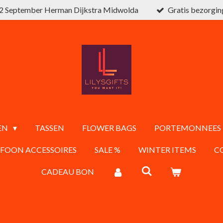
2 September Herman Dijkstra Midwolda
Gratis bezorgin
EN
TASSEN
FLOWER BAGS
PORTEMONNEES
EFOON ACCESSOIRES
SALE %
WINTER ITEMS
C
CADEAU BON