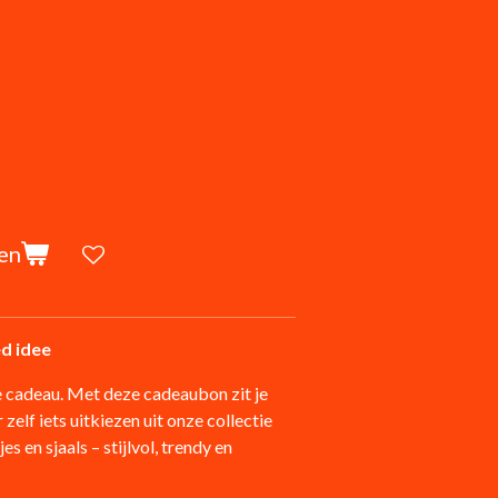
en
ed idee
e cadeau. Met deze cadeaubon zit je
 zelf iets uitkiezen uit onze collectie
s en sjaals – stijlvol, trendy en