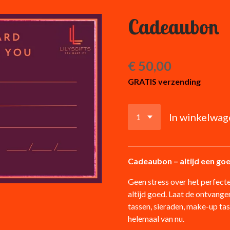
Cadeaubon
€ 50,00
GRATIS verzending
In winkelwag
Cadeaubon – altijd een go
Geen stress over het perfect
altijd goed. Laat de ontvanger
tassen, sieraden, make-up tasje
helemaal van nu.