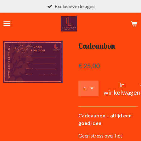
Exclusieve designs
Ga
direct
naar
de
hoofdinhoud
Cadeaubon
€ 25,00
In
winkelwagen
Cadeaubon – altijd een
goed idee
Geen stress over het