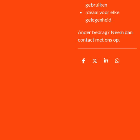
gebruiken
Ideaal voor elke
gelegenheid
Ander bedrag? Neem dan
contact met ons op.
D
D
S
D
e
e
h
e
l
e
a
l
e
l
r
e
n
e
n