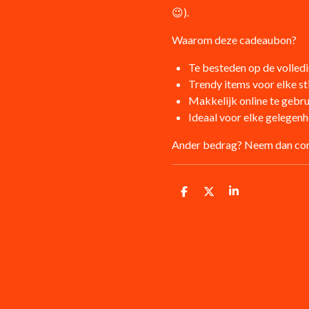
😉).
Waarom deze cadeaubon?
Te besteden op de volle
Trendy items voor elke sti
Makkelijk online te gebr
Ideaal voor elke gelegenh
Ander bedrag? Neem dan con
D
D
S
e
e
h
l
e
a
e
l
r
n
e