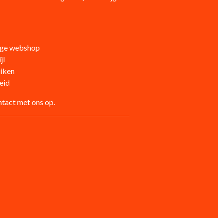
dige webshop
jl
uiken
eid
tact met ons op.