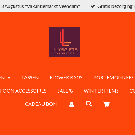
3 Augustus "Vakantiemarkt Veendam"
Gratis bezorging 
EN
TASSEN
FLOWER BAGS
PORTEMONNEES
EFOON ACCESSOIRES
SALE %
WINTER ITEMS
C
CADEAU BON