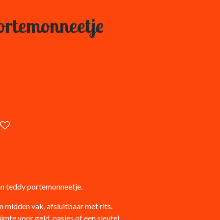
ortemonneetje
ein teddy portemonneetje.
 midden vak, afsluitbaar met rits.
uimte voor geld, pasjes of een sleutel.