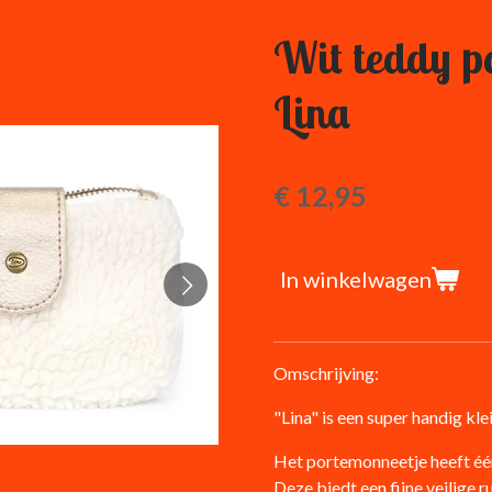
Wit teddy p
Lina
€ 12,95
In winkelwagen
Omschrijving:
"Lina" is een super handig kl
Het portemonneetje heeft één
Deze biedt een fijne veilige r