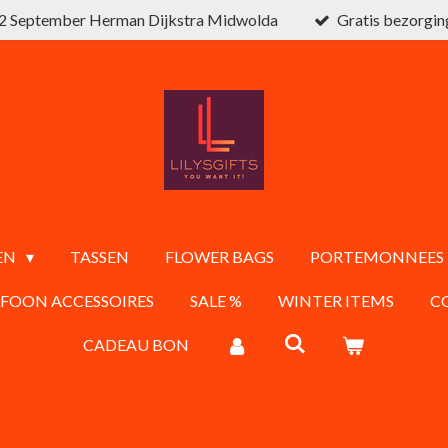
2 September Herman Dijkstra Midwolda
Gratis bezorgin
EN
TASSEN
FLOWER BAGS
PORTEMONNEES
EFOON ACCESSOIRES
SALE %
WINTER ITEMS
C
CADEAU BON