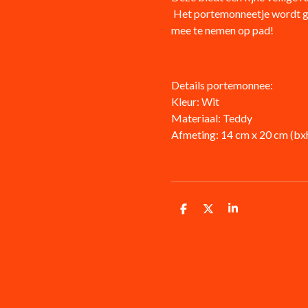
Het portemonneetje wordt ge
mee te nemen op pad!
Details portemonnee
:
Kleur: Wit
Materiaal: Teddy
Afmeting: 14 cm x 20 cm (bx
D
D
S
e
e
h
l
e
a
e
l
r
n
e