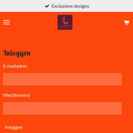
Exclusieve designs
Ga
direct
naar
de
hoofdinhoud
Inloggen
E-mailadres
Wachtwoord
Inloggen