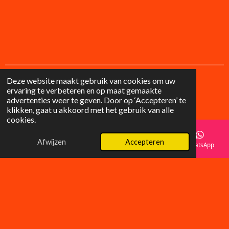
Deze website maakt gebruik van cookies om uw
ervaring te verbeteren en op maat gemaakte
F
I
advertenties weer te geven. Door op ‘Accepteren’ te
a
n
© 2025 Lilysgifts
klikken, gaat u akkoord met het gebruik van alle
c
s
cookies.
e
t
b
a
o
g
Afwijzen
Accepteren
E-mailadres
Telefoonnummer
Instagram
WhatsApp
o
r
k
a
m
Wat klanten zeggen over LilyGifts
â­â­â­â­â­